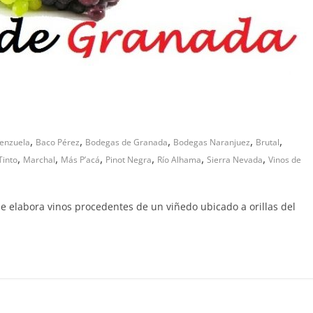
,
,
,
,
,
lenzuela
Baco Pérez
Bodegas de Granada
Bodegas Naranjuez
Brutal
,
,
,
,
,
,
Tinto
Marchal
Más P’acá
Pinot Negra
Río Alhama
Sierra Nevada
Vinos de
labora vinos procedentes de un viñedo ubicado a orillas del