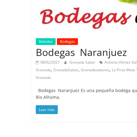
Bebidas
Bodegas
Bodegas Naranjuez
08/02/2021
Granada Sabor
Antonio Vílchez Va
,
,
,
Granada
GranadaSabor
Granadasabores
La Prisa Mata 
Granada
Bodegas Naranjuez Es una pequeña bodega que e
Río Alhama,
Leer más