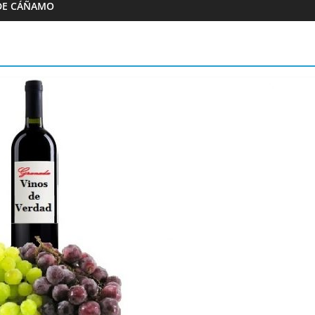
DE CÁÑAMO
Almazaras
 Artesana Diego
Conde de Benalúa
e hijos
15/02/2023
Granada Sabor
0
Granada Sabor