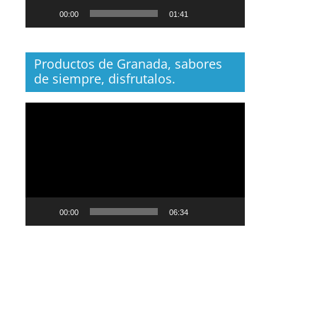
00:00
01:41
Productos de Granada, sabores
de siempre, disfrutalos.
Reproductor
de
vídeo
00:00
06:34