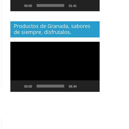
00:00
01:41
Productos de Granada, sabores
de siempre, disfrutalos.
Reproductor
de
vídeo
00:00
06:34