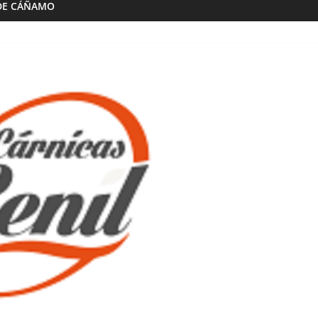
DE CÁÑAMO
Almazaras
Artesana Diego
Conde de Benalúa
 hijos
15/02/2023
Granada Sabor
0
ranada Sabor