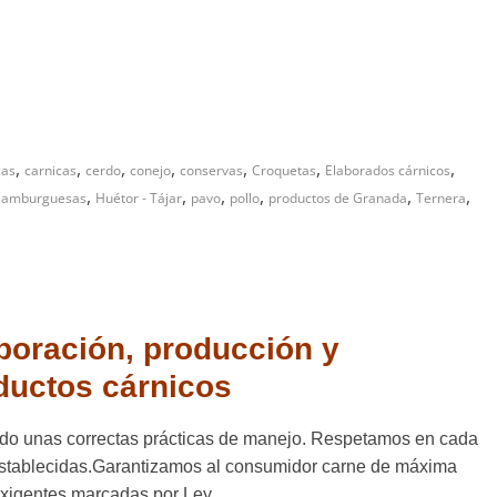
,
,
,
,
,
,
,
cas
carnicas
cerdo
conejo
conservas
Croquetas
Elaborados cárnicos
,
,
,
,
,
,
amburguesas
Huétor - Tájar
pavo
pollo
productos de Granada
Ternera
aboración, producción y
ductos cárnicos
ndo unas correctas prácticas de manejo. Respetamos en cada
stablecidas.Garantizamos al consumidor carne de máxima
xigentes marcadas por Ley.