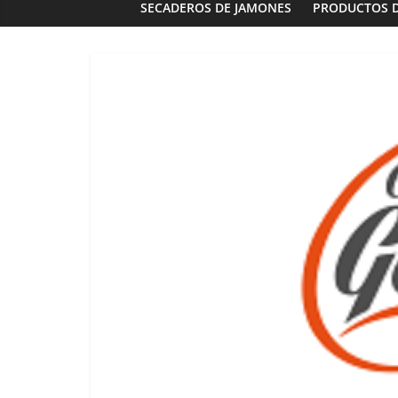
SECADEROS DE JAMONES
PRODUCTOS 
Panaderías
Panadería 
Fernández e
03/02/2023
G