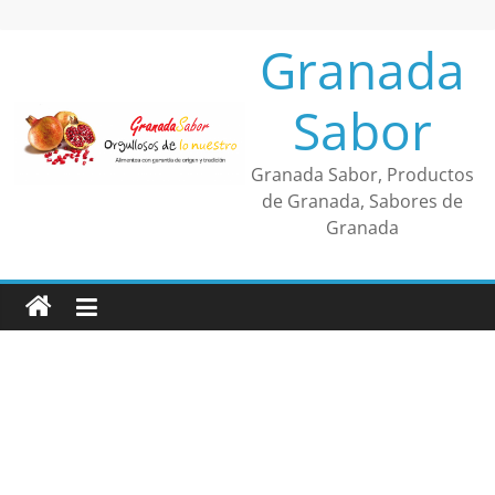
Saltar
al
Granada
contenido
Sabor
Granada Sabor, Productos
de Granada, Sabores de
Granada