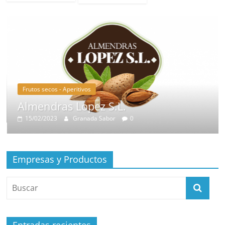
Frutos secos - Aperitivos
Almendras Lopez S.L.
15/02/2023
Granada Sabor
0
Empresas y Productos