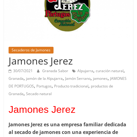
Secaderos de Jamones
Jamones Jerez
,
,
30/07/2021
Granada Sabor
Alpujarra
curación natural
,
,
,
,
Granada
jamón de la Alpujarra
Jamón Serrano
jamones
JAMONES
,
,
,
DE PORTUGOS
Portugos
Producto tradicional
productos de
,
Granada
Secado natural
Jamones Jerez
Jamones Jerez es una empresa familiar dedicada
al secado de jamones con una experiencia de