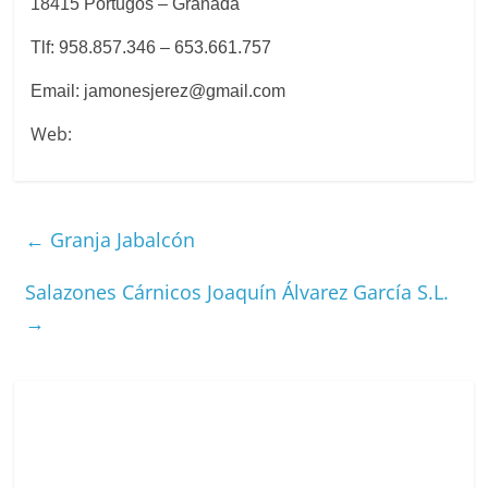
18415 Portugos – Granada
Tlf: 958.857.346 – 653.661.757
Email: jamonesjerez@gmail.com
Web:
←
Granja Jabalcón
Salazones Cárnicos Joaquín Álvarez García S.L.
→