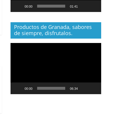
00:00
01:41
Productos de Granada, sabores
de siempre, disfrutalos.
Reproductor
de
vídeo
00:00
06:34