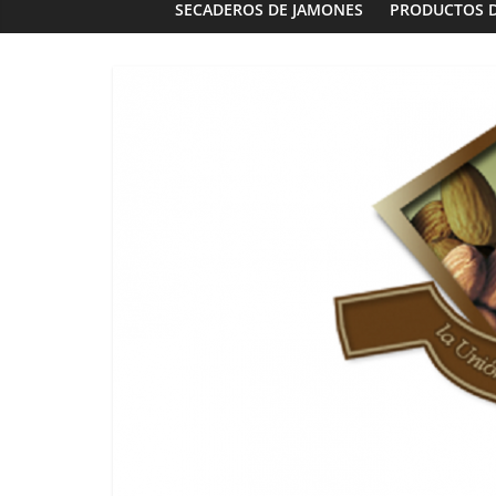
SECADEROS DE JAMONES
PRODUCTOS 
Frutos secos - Aperitivos
Bebidas
Destile
Almendras Lopez S.L.
La Runa Hi
15/02/2023
Granada Sabor
0
13/02/2023
G