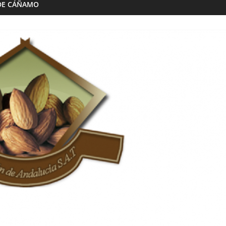
DE CÁÑAMO
rías
Destilerías
dromiel
Destilerías Joaquín Alons
ranada Sabor
12/02/2023
Granada Sabor