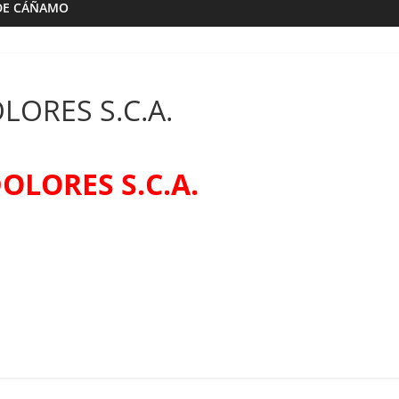
DE CÁÑAMO
LORES S.C.A.
Almazaras
Artesana Diego
Conde de Benalúa
 hijos
15/02/2023
Granada Sabor
0
OLORES S.C.A.
ranada Sabor