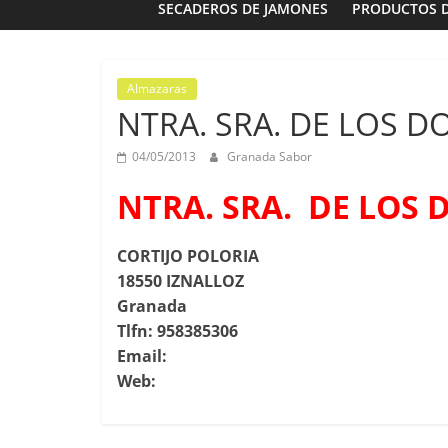
SECADEROS DE JAMONES
PRODUCTOS 
Almazaras
NTRA. SRA. DE LOS DO
Panaderías
Panadería 
04/05/2013
Granada Sabor
Fernández e
NTRA. SRA. DE LOS D
03/02/2023
G
CORTIJO POLORIA
18550 IZNALLOZ
Granada
Tlfn: 958385306
Email:
Web: