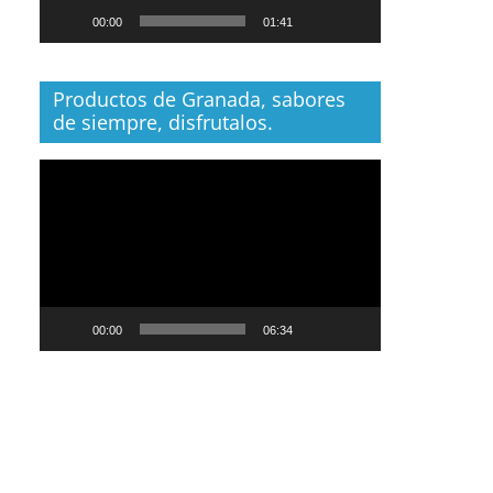
00:00
01:41
Productos de Granada, sabores
de siempre, disfrutalos.
Reproductor
de
vídeo
00:00
06:34