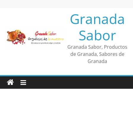
Saltar
al
Granada
contenido
Sabor
Granada Sabor, Productos
de Granada, Sabores de
Granada