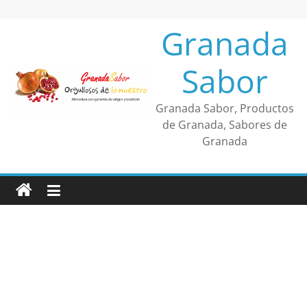
Saltar
al
Granada
contenido
Sabor
Granada Sabor, Productos
de Granada, Sabores de
Granada