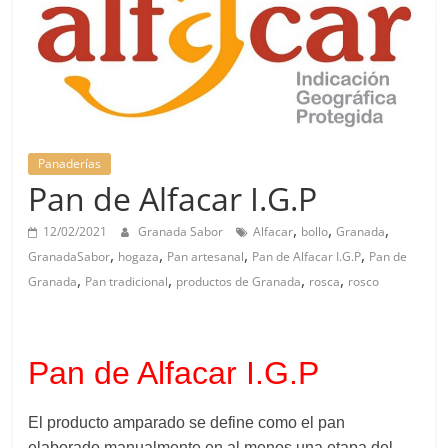
Panaderías
Pan de Alfacar I.G.P
,
,
,
12/02/2021
Granada Sabor
Alfacar
bollo
Granada
,
,
,
,
GranadaSabor
hogaza
Pan artesanal
Pan de Alfacar I.G.P
Pan de
,
,
,
,
Granada
Pan tradicional
productos de Granada
rosca
rosco
Pan de Alfacar I.G.P
El producto amparado se define como el pan
elaborado manualmente en al menos una etapa del