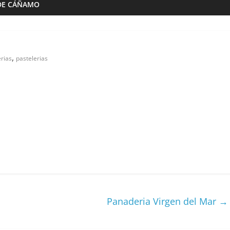
DE CÁÑAMO
,
rias
pastelerias
Almazaras
Artesana Diego
Conde de Benalúa
 hijos
15/02/2023
Granada Sabor
0
ranada Sabor
Panaderia Virgen del Mar
→