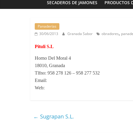
SECADEROS DE JAMONES
PRODUCTOS 
Panaderías
,
30/06/2013
Granada Sabor
obradores
panade
Panaderías
Panadería 
Pituli S.L
Fernández e
Horno Del Moral 4
03/02/2023
G
18010, Granada
Tlfno: 958 278 126 – 958 277 532
Email:
Web:
←
Sugrapan S.L.