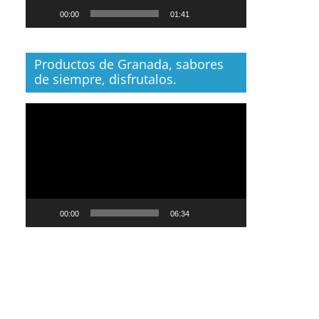
00:00
01:41
Productos de Granada, sabores
de siempre, disfrutalos.
Reproductor
de
vídeo
00:00
06:34