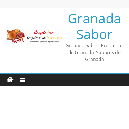
Saltar
al
Granada
contenido
Sabor
Granada Sabor, Productos
de Granada, Sabores de
Granada