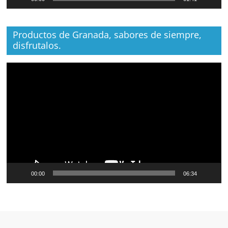
Productos de Granada, sabores de siempre,
disfrutalos.
Reproductor
de
vídeo
00:00
06:34