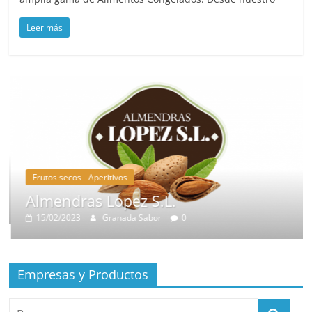
Leer más
Frutos secos - Aperitivos
Almendras Lopez S.L.
15/02/2023
Granada Sabor
0
Empresas y Productos