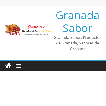
Saltar
al
Granada
contenido
Sabor
Granada Sabor, Productos
de Granada, Sabores de
Granada