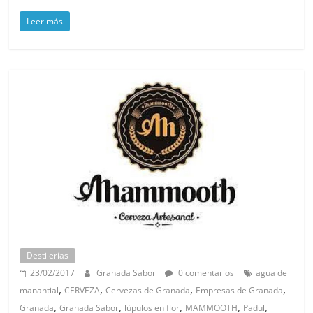
Leer más
Destilerías
23/02/2017
Granada Sabor
0 comentarios
agua de
,
,
,
,
manantial
CERVEZA
Cervezas de Granada
Empresas de Granada
,
,
,
,
,
Granada
Granada Sabor
lúpulos en flor
MAMMOOTH
Padul