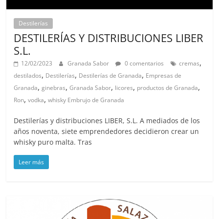
Destilerías
DESTILERÍAS Y DISTRIBUCIONES LIBER
S.L.
,
12/02/2023
Granada Sabor
0 comentarios
cremas
,
,
,
destilados
Destilerías
Destilerías de Granada
Empresas de
,
,
,
,
,
Granada
ginebras
Granada Sabor
licores
productos de Granada
,
,
Ron
vodka
whisky Embrujo de Granada
Destilerías y distribuciones LIBER, S.L. A mediados de los
años noventa, siete emprendedores decidieron crear un
whisky puro malta. Tras
Leer más