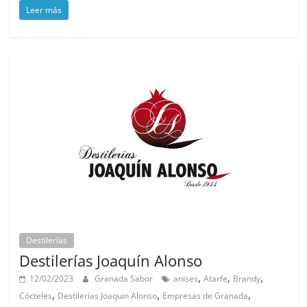
Leer más
Destilerías
Destilerías Joaquín Alonso
,
,
,
12/02/2023
Granada Sabor
anises
Atarfe
Brandy
,
,
,
Cócteles
Destilerías Joaquin Alonso
Empresas de Granada