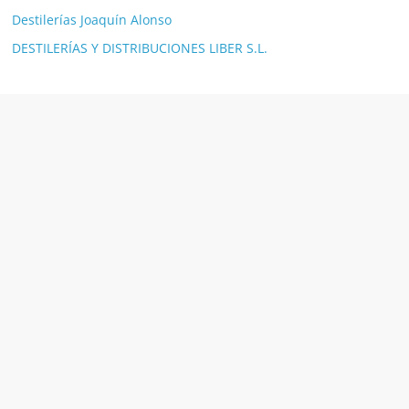
Destilerías Joaquín Alonso
DESTILERÍAS Y DISTRIBUCIONES LIBER S.L.