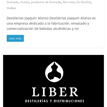
,
,
,
,
,
Granada
licores
productos de Granada
Ron miel
Sin Alcohol
Vodkas
Destilerías Joaquín Alonso Destilerías Joaquín Alonso es
una empresa dedicada a la fabricación, envasado y
comercialización de bebidas alcohólicas y no
Leer más