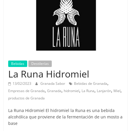
Bebidas
Destilerías
La Runa Hidromiel
,
13/02/2023
Granada Sabor
Bebidas de Granada
,
,
,
,
,
,
Empresas de Granada
Granada
hidromiel
La Runa
Lanjarón
Miel
productos de Granada
La Runa Hidromiel El hidromiel la Runa es una bebida
alcohólica que proviene de la fermentación de un mosto a
base