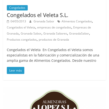
Congelados
Congelados el Veleta S.L.
,
04/05/2013
Granada Sabor
Alimentos Congelados
,
,
Congelados el Veleta
empresas de congelados
Empresas de
,
,
,
,
Granada
Granada Sabor
Granada Sabores
GranadaSabor
,
Productos congelados
productos de Granada
Congelados el Veleta En Congelados el Veleta somos
especialistas en la fabricación y comercialización de una
amplia gama de Alimentos Congelados. Desde nuestro
Leer más