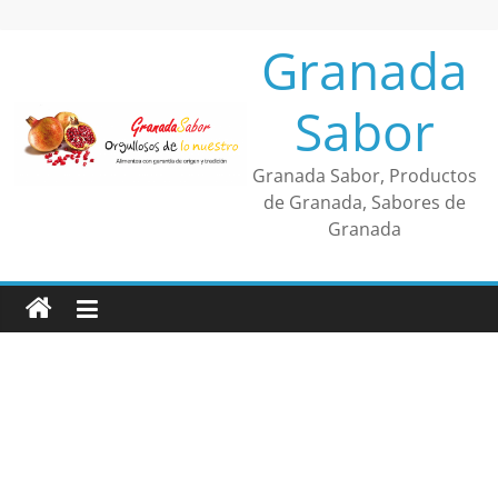
Saltar
al
Granada
contenido
Sabor
Granada Sabor, Productos
de Granada, Sabores de
Granada