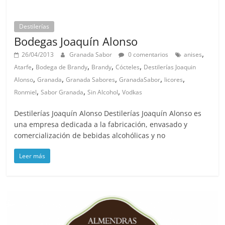
Destilerías
Bodegas Joaquín Alonso
,
26/04/2013
Granada Sabor
0 comentarios
anises
,
,
,
,
Atarfe
Bodega de Brandy
Brandy
Cócteles
Destilerías Joaquin
,
,
,
,
,
Alonso
Granada
Granada Sabores
GranadaSabor
licores
,
,
,
Ronmiel
Sabor Granada
Sin Alcohol
Vodkas
Destilerías Joaquín Alonso Destilerías Joaquín Alonso es
una empresa dedicada a la fabricación, envasado y
comercialización de bebidas alcohólicas y no
Leer más