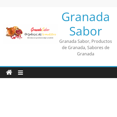
Saltar
al
Granada
contenido
Sabor
Granada Sabor, Productos
de Granada, Sabores de
Granada