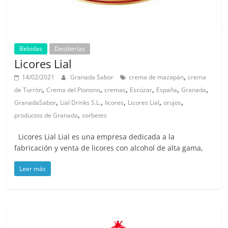
Bebidas
Destilerías
Licores Lial
,
14/02/2021
Granada Sabor
crema de mazapán
crema
,
,
,
,
,
,
de Turrón
Crema del Pionono
cremas
Escúzar
España
Granada
,
,
,
,
,
GranadaSabor
Lial Drinks S.L.
licores
Licores Lial
orujos
,
productos de Granada
sorbetes
Licores Lial Lial es una empresa dedicada a la
fabricación y venta de licores con alcohol de alta gama,
Leer más