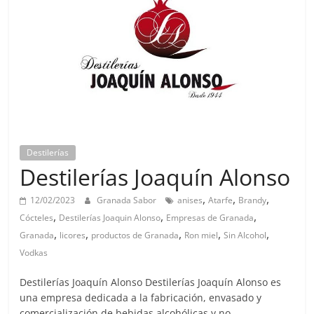
Destilerías
Destilerías Joaquín Alonso
,
,
,
12/02/2023
Granada Sabor
anises
Atarfe
Brandy
,
,
,
Cócteles
Destilerías Joaquin Alonso
Empresas de Granada
,
,
,
,
,
Granada
licores
productos de Granada
Ron miel
Sin Alcohol
Vodkas
Destilerías Joaquín Alonso Destilerías Joaquín Alonso es
una empresa dedicada a la fabricación, envasado y
comercialización de bebidas alcohólicas y no