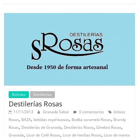
Bebidas
Destilerías
Destilerías Rosas
11/11/2013
Granada Sabor
0 comentarios
Anises
,
,
,
,
Rosas
BAZA
bebidas espirituosas
Bodka caramelo Rosas
Brandy
,
,
,
,
Rosas
Destilerías de Granada
Destilerías Rosas
Ginebra Rosas
,
,
,
Granada
Licor de Café Rosas
Licor de hierbas Rosas
Licor de menta