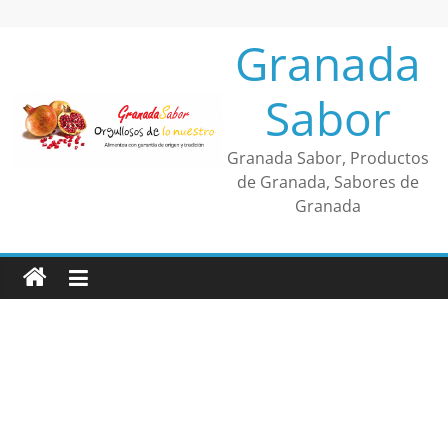
Saltar
al
Granada
contenido
Sabor
Granada Sabor, Productos
de Granada, Sabores de
Granada