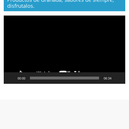
disfrutalos.
Reproductor
de
vídeo
00:00
06:34