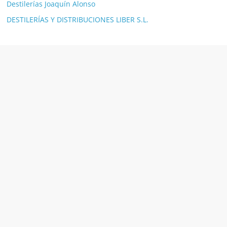
Destilerías Joaquín Alonso
DESTILERÍAS Y DISTRIBUCIONES LIBER S.L.