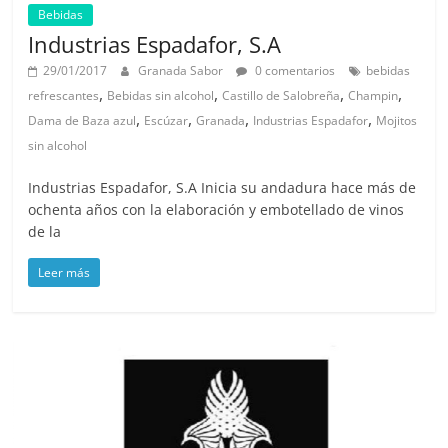
Bebidas
Industrias Espadafor, S.A
29/01/2017
Granada Sabor
0 comentarios
bebidas
,
,
,
,
refrescantes
Bebidas sin alcohol
Castillo de Salobreña
Champin
,
,
,
,
Dama de Baza azul
Escúzar
Granada
Industrias Espadafor
Mojitos
sin alcohol
Industrias Espadafor, S.A Inicia su andadura hace más de
ochenta años con la elaboración y embotellado de vinos
de la
Leer más