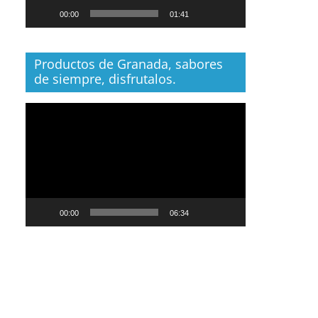
00:00
01:41
Productos de Granada, sabores
de siempre, disfrutalos.
Reproductor
de
vídeo
00:00
06:34