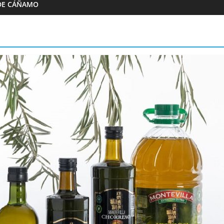
DE CÁÑAMO
Almazaras
Artesana Diego
Conde de Benalúa
 hijos
15/02/2023
Granada Sabor
0
ranada Sabor