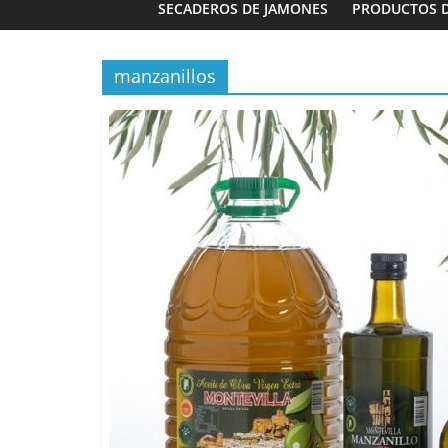
SECADEROS DE JAMONES
PRODUCTOS 
manzanillos
Panaderías
Panadería 
Fernández e
03/02/2023
G