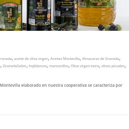
,
,
,
,
Granada
aceite de oliva virgen
Aceites Montevilla
Almazaras de Granada
,
,
,
,
,
,
a
GranadaSabor
hojiblancos
manzanillos
Oliva virgen extra
olivos picuales
a Montevilla elaborado en nuestra cooperativa se caracteriza por