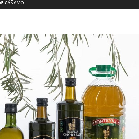
DE CÁÑAMO
Almazaras
Artesana Diego
Conde de Benalúa
 hijos
15/02/2023
Granada Sabor
0
ranada Sabor