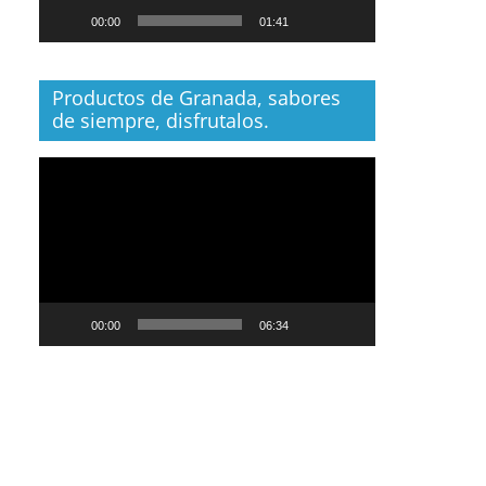
00:00
01:41
Productos de Granada, sabores
de siempre, disfrutalos.
Reproductor
de
vídeo
00:00
06:34