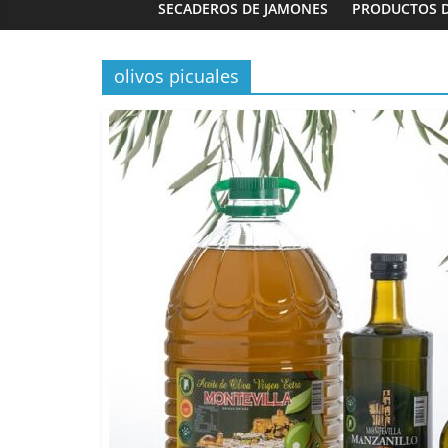
SECADEROS DE JAMONES
PRODUCTOS 
olivos picuales
Panaderías
Panadería 
Fernández e
03/02/2023
G