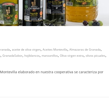
,
,
,
,
Granada
aceite de oliva virgen
Aceites Montevilla
Almazaras de Granada
,
,
,
,
,
,
a
GranadaSabor
hojiblancos
manzanillos
Oliva virgen extra
olivos picuales
a Montevilla elaborado en nuestra cooperativa se caracteriza por