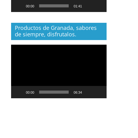
00:00
01:41
Productos de Granada, sabores
de siempre, disfrutalos.
Reproductor
de
vídeo
00:00
06:34