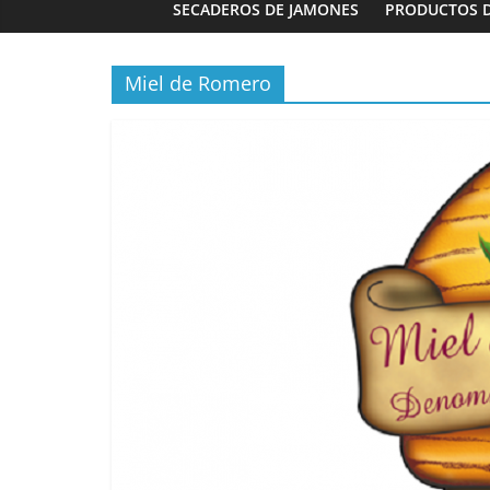
SECADEROS DE JAMONES
PRODUCTOS 
Miel de Romero
Panaderías
Panadería 
Fernández e
03/02/2023
G