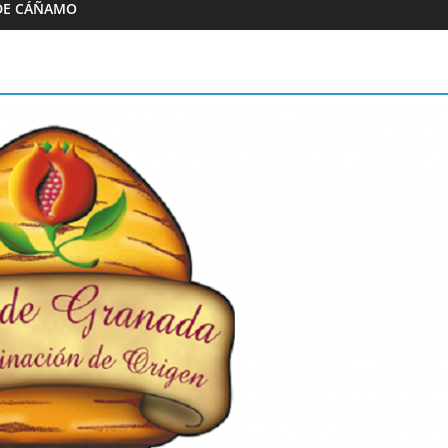
DE CÁÑAMO
Almazaras
Artesana Diego
Conde de Benalúa
 hijos
15/02/2023
Granada Sabor
0
ranada Sabor