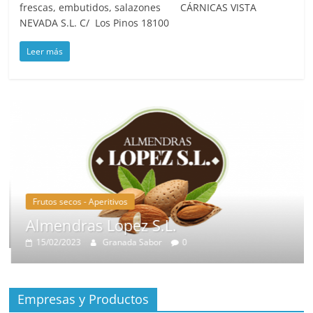
frescas, embutidos, salazones CÁRNICAS VISTA
NEVADA S.L. C/ Los Pinos 18100
Leer más
Frutos secos - Aperitivos
Almendras Lopez S.L.
15/02/2023
Granada Sabor
0
Empresas y Productos