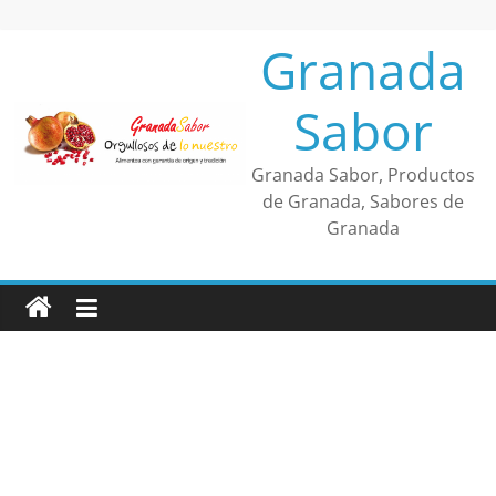
Saltar
al
Granada
contenido
Sabor
Granada Sabor, Productos
de Granada, Sabores de
Granada