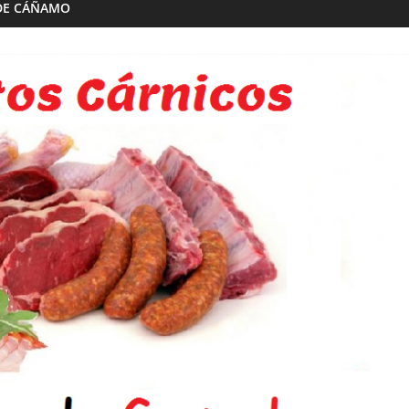
DE CÁÑAMO
Almazaras
Artesana Diego
Conde de Benalúa
 hijos
15/02/2023
Granada Sabor
0
ranada Sabor