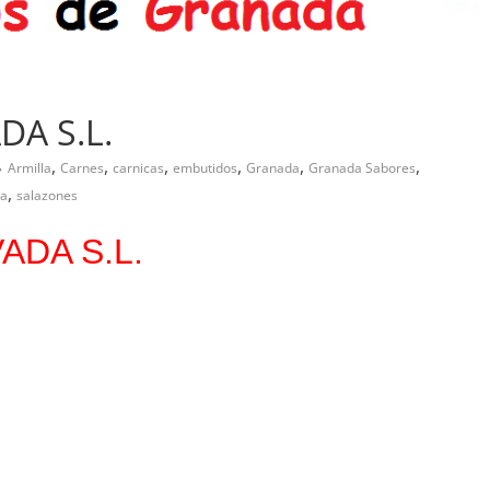
DA S.L.
,
,
,
,
,
,
Armilla
Carnes
carnicas
embutidos
Granada
Granada Sabores
,
da
salazones
ADA S.L.