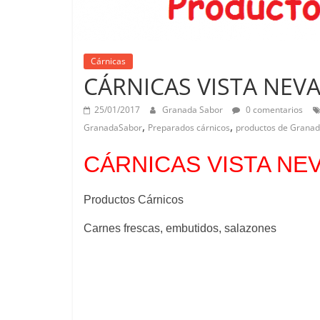
Cárnicas
CÁRNICAS VISTA NEVA
25/01/2017
Granada Sabor
0 comentarios
,
,
GranadaSabor
Preparados cárnicos
productos de Grana
CÁRNICAS VISTA NEV
Productos Cárnicos
Carnes frescas, embutidos, salazones