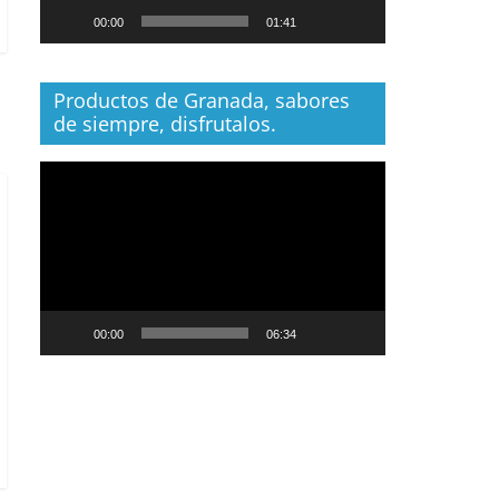
00:00
01:41
Productos de Granada, sabores
de siempre, disfrutalos.
Reproductor
de
vídeo
00:00
06:34