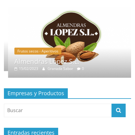
Frutos secos - Aperitivos
Almendras Lopez S.L.
15/02/2023
Granada Sabor
0
Empresas y Productos
Entradas recientes