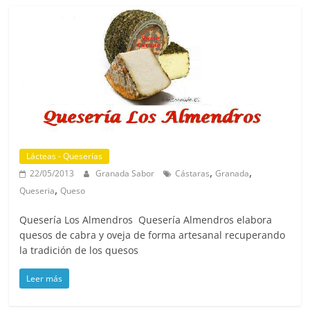
Lácteas - Queserías
,
,
22/05/2013
Granada Sabor
Cástaras
Granada
,
Queseria
Queso
Quesería Los Almendros Quesería Almendros elabora
quesos de cabra y oveja de forma artesanal recuperando
la tradición de los quesos
Leer más