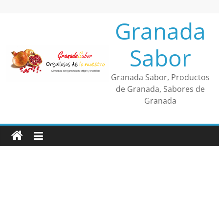
Saltar
al
Granada
contenido
Sabor
Granada Sabor, Productos
de Granada, Sabores de
Granada