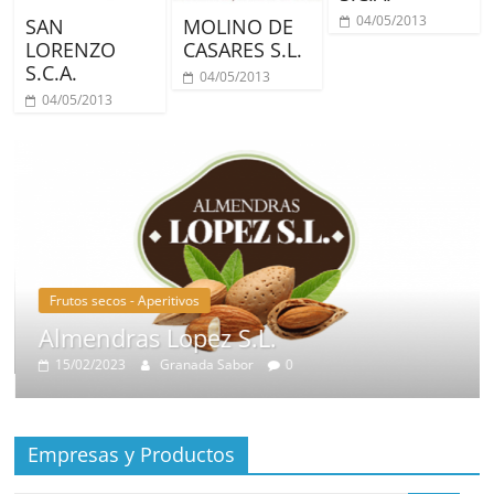
04/05/2013
SAN
MOLINO DE
LORENZO
CASARES S.L.
S.C.A.
04/05/2013
04/05/2013
Frutos secos - Aperitivos
Almendras Lopez S.L.
15/02/2023
Granada Sabor
0
Empresas y Productos