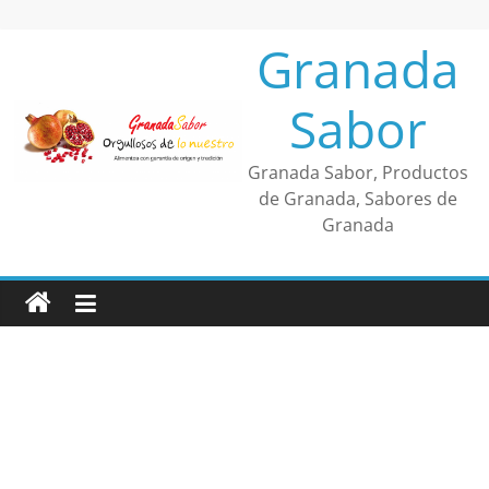
Saltar
al
Granada
contenido
Sabor
Granada Sabor, Productos
de Granada, Sabores de
Granada