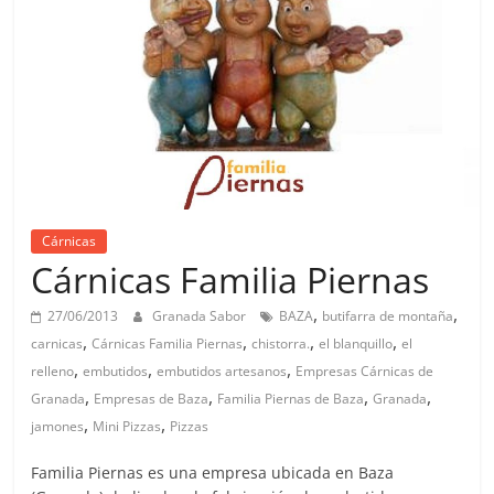
Cárnicas
Cárnicas Familia Piernas
,
,
27/06/2013
Granada Sabor
BAZA
butifarra de montaña
,
,
,
,
carnicas
Cárnicas Familia Piernas
chistorra.
el blanquillo
el
,
,
,
relleno
embutidos
embutidos artesanos
Empresas Cárnicas de
,
,
,
,
Granada
Empresas de Baza
Familia Piernas de Baza
Granada
,
,
jamones
Mini Pizzas
Pizzas
Familia Piernas es una empresa ubicada en Baza