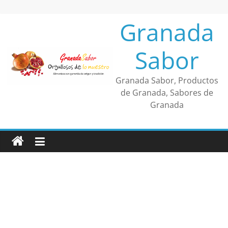
Saltar
al
Granada
contenido
Sabor
Granada Sabor, Productos
de Granada, Sabores de
Granada