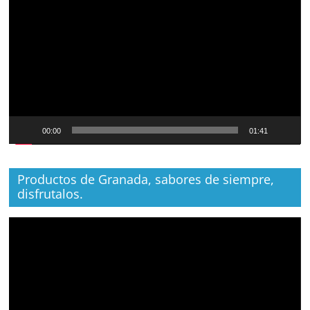
de
vídeo
00:00
01:41
Productos de Granada, sabores de siempre,
disfrutalos.
Reproductor
de
vídeo