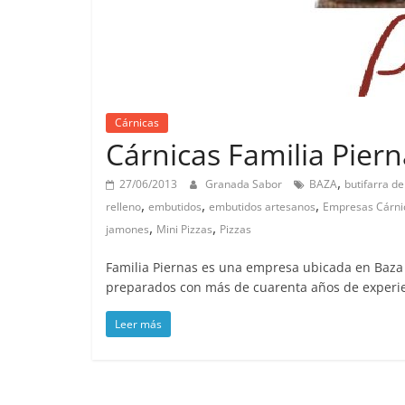
Cárnicas
Cárnicas Familia Piern
,
27/06/2013
Granada Sabor
BAZA
butifarra d
,
,
,
relleno
embutidos
embutidos artesanos
Empresas Cárni
,
,
jamones
Mini Pizzas
Pizzas
Familia Piernas es una empresa ubicada en Baza 
preparados con más de cuarenta años de experien
Leer más