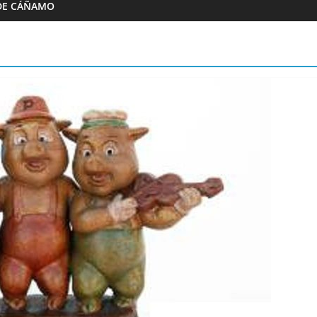
DE CÁÑAMO
Almazaras
 Artesana Diego
Conde de Benalúa
e hijos
15/02/2023
Granada Sabor
0
Granada Sabor