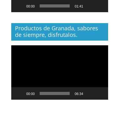
00:00
01:41
Productos de Granada, sabores
de siempre, disfrutalos.
Reproductor
de
vídeo
00:00
06:34