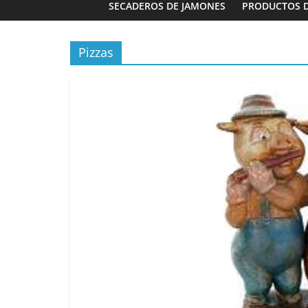
SECADEROS DE JAMONES
PRODUCTOS 
Pizzas
Panaderías
Panadería
Fernández 
03/02/2023