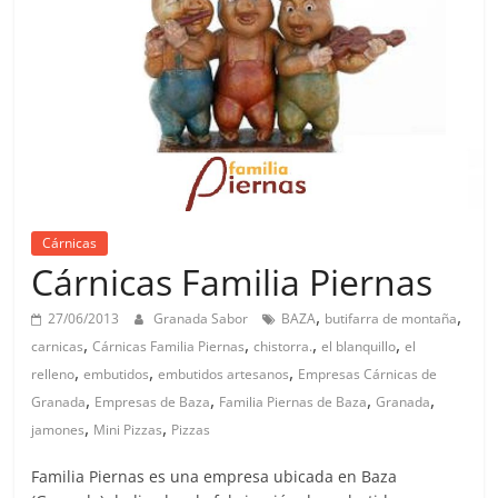
Cárnicas
Cárnicas Familia Piernas
,
,
27/06/2013
Granada Sabor
BAZA
butifarra de montaña
,
,
,
,
carnicas
Cárnicas Familia Piernas
chistorra.
el blanquillo
el
,
,
,
relleno
embutidos
embutidos artesanos
Empresas Cárnicas de
,
,
,
,
Granada
Empresas de Baza
Familia Piernas de Baza
Granada
,
,
jamones
Mini Pizzas
Pizzas
Familia Piernas es una empresa ubicada en Baza