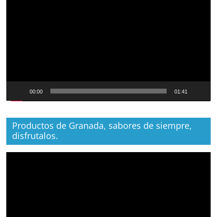
de
vídeo
00:00
01:41
Productos de Granada, sabores de siempre,
disfrutalos.
Reproductor
de
vídeo