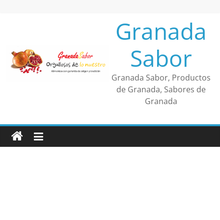
Saltar
al
Granada
contenido
Sabor
Granada Sabor, Productos
de Granada, Sabores de
Granada