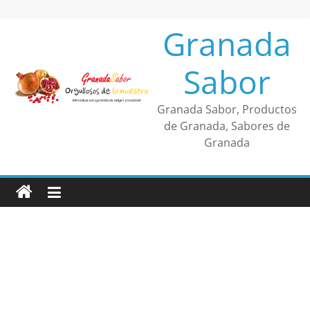
Saltar
al
Granada
contenido
Sabor
Granada Sabor, Productos
de Granada, Sabores de
Granada