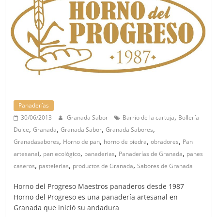
Panaderías
,
30/06/2013
Granada Sabor
Barrio de la cartuja
Bollería
,
,
,
,
Dulce
Granada
Granada Sabor
Granada Sabores
,
,
,
,
Granadasabores
Horno de pan
horno de piedra
obradores
Pan
,
,
,
,
artesanal
pan ecológico
panaderias
Panaderías de Granada
panes
,
,
,
caseros
pastelerias
productos de Granada
Sabores de Granada
Horno del Progreso Maestros panaderos desde 1987
Horno del Progreso es una panadería artesanal en
Granada que inició su andadura