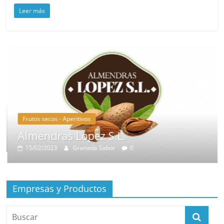
Leer más
Frutos secos - Aperitivos
Almendras Lopez S.L.
15/02/2023
Granada Sabor
0
Empresas y Productos